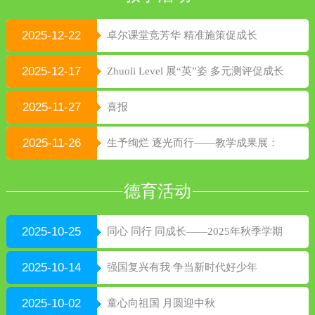
2025-12-22
卓尔课堂竞芳华 精准施策促成长
2025-12-17
Zhuoli Level 展“英”姿 多元测评促成长
2025-11-27
喜报
2025-11-26
生予绚烂 逐光而行——教学成果展：
以课程为基 绘就成长绚烂图景
德育活动
2025-10-25
同心 同行 同成长——2025年秋季学期
校级家委会
2025-10-14
强国复兴有我 争当新时代好少年
2025-10-02
童心向祖国 月圆迎中秋