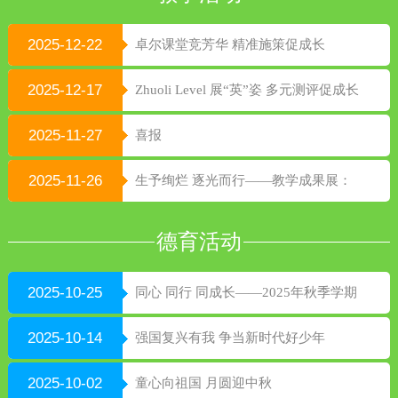
2025-12-22
卓尔课堂竞芳华 精准施策促成长
2025-12-17
Zhuoli Level 展“英”姿 多元测评促成长
2025-11-27
喜报
2025-11-26
生予绚烂 逐光而行——教学成果展：
以课程为基 绘就成长绚烂图景
德育活动
2025-10-25
同心 同行 同成长——2025年秋季学期
校级家委会
2025-10-14
强国复兴有我 争当新时代好少年
2025-10-02
童心向祖国 月圆迎中秋